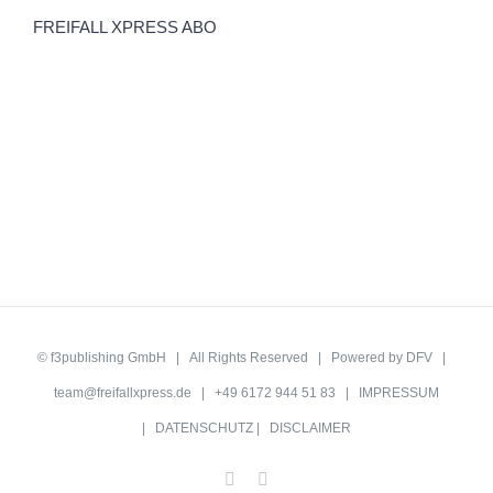
FREIFALL XPRESS ABO
©
f3publishing GmbH
| All Rights Reserved | Powered by
DFV
|
team@freifallxpress.de
| +49 6172 944 51 83 |
IMPRESSUM
|
DATENSCHUTZ
|
DISCLAIMER
Facebook
YouTube