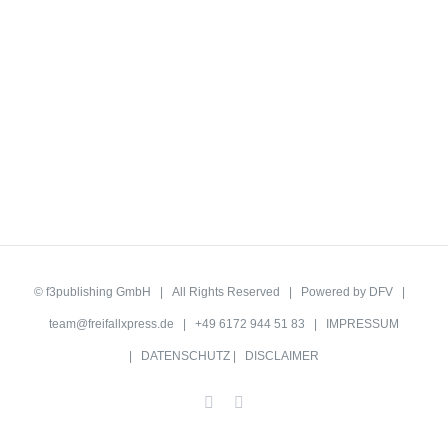
©
f3publishing GmbH
| All Rights Reserved | Powered by
DFV
|
team@freifallxpress.de
| +49 6172 944 51 83 |
IMPRESSUM
|
DATENSCHUTZ
|
DISCLAIMER
Facebook
YouTube