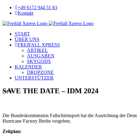
Skip
+49 6172 944 51 83
to
Kontakt
content
Facebook
YouTube
START
ÜBER UNS
FREIFALL XPRESS
ARTIKEL
AUSGABEN
SKYGODS
KALENDER
DROPZONE
UNTERSTÜTZER
SAVE THE DATE – IDM 2024
Anzeige
D
ie Bundeskommission Fallschirmsport hat die Ausrichtung der Deut
Hurricane Factory Berlin vergeben.
Zeitplan: