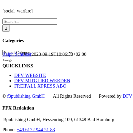
[social_warfare]
Search
for:
Categories
Categories
Ralph Schusser
2023-09-19T10:06:30+02:00
Anzeige
QUICKLINKS
DFV WEBSITE
DFV MITGLIED WERDEN
FREIFALL XPRESS ABO
©
f3publishing GmbH
| All Rights Reserved | Powered by
DFV
Facebook
YouTube
Toggle
FFX Redaktion
Sliding
Bar
f3publishing GmbH, Hessenring 109, 61348 Bad Homburg
Area
Phone:
+49 6172 944 51 83