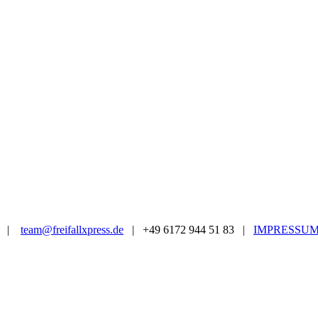
|
team@freifallxpress.de
| +49 6172 944 51 83 |
IMPRESSU