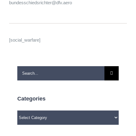
bundesschiedsrichter@dfv.aero
[social_warfare]
Search
for:
Categories
Categories