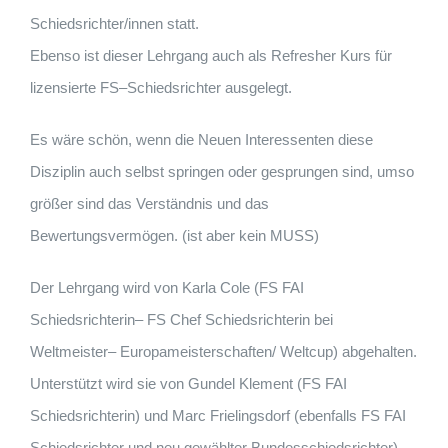
Schiedsrichter/innen statt.
Ebenso ist dieser Lehrgang auch als Refresher Kurs für
lizensierte FS
–
Schiedsrichter
ausgelegt.
Es wäre schön, wenn die Neuen Interessenten diese
Disziplin auch
selbst
springen oder gespr
ungen sind, umso
größer sind das Verständnis und das
Bewertungsvermögen. (ist aber kein MUSS)
Der
Lehrgang wird von Karla Cole (FS FAI
Schiedsrichterin
–
FS Chef
Schiedsrichterin bei
Weltmeister
–
Europameisterschaft
en
/
Weltcup)
abgehalten
.
Unterstützt wird sie von Gundel Klement
(
FS FAI
Schiedsrichterin
)
und Marc Frielingsdorf
(
ebenfalls FS FAI
Schieds
richter und neu gewählter
Bundesschiedsrichter
)