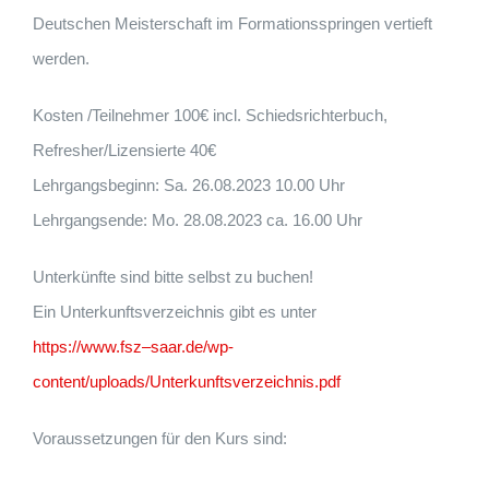
Deutschen
Meisterschaft im Formationsspringen vertieft
werden.
Kosten /Teilnehmer
10
0€ incl. Schiedsrichterbuch
,
Refresher/Lizensierte 40€
Lehrgangsbeginn:
Sa
.
26
.08.20
23
1
0
.00
Uhr
Lehrgangsende:
Mo
.
28.
08.20
23
ca. 16.00 Uhr
Unterkünfte sind
bitte
selbst zu buchen!
Ein Unterkunftsverzeichnis gibt es
unter
https://www.fsz
–
saar.de/wp-
content/uploads/Unterkunftsverzeichnis.pdf
Voraussetzungen
für den Kurs
sind: