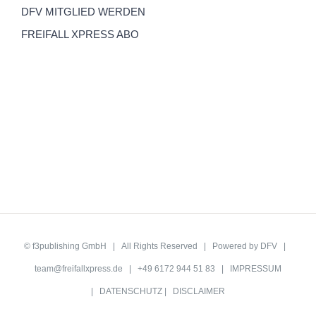
DFV MITGLIED WERDEN
FREIFALL XPRESS ABO
©
f3publishing GmbH
| All Rights Reserved | Powered by
DFV
|
team@freifallxpress.de
| +49 6172 944 51 83 |
IMPRESSUM
|
DATENSCHUTZ
|
DISCLAIMER