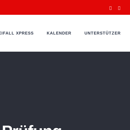
Facebook
You
EIFALL XPRESS
KALENDER
UNTERSTÜTZER