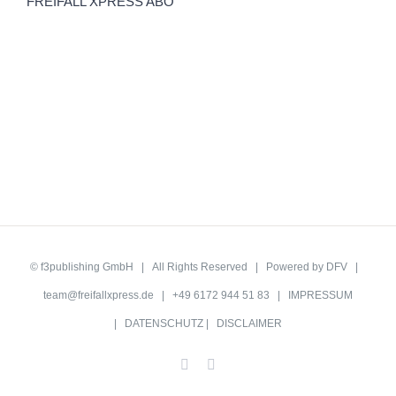
FREIFALL XPRESS ABO
©
f3publishing GmbH
| All Rights Reserved | Powered by
DFV
|
team@freifallxpress.de
| +49 6172 944 51 83 |
IMPRESSUM
|
DATENSCHUTZ
|
DISCLAIMER
Facebook
YouTube