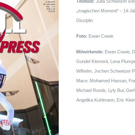
Titelbild:
Julia Schweizer sorg
„magischen Moment“ – 14-Jähri
Disziplin
Foto:
Ewan Cowie
Mitwirkende:
Ewan Cowie, Da
Gundel Klement, Lena Plumpe,
Wilhelm, Jochen Schweizer P
Mace, Mohamed Hassan, Fran
Michael Runds, Lyly Bui, Ge
Angelika Kuhlmann, Eric Klein