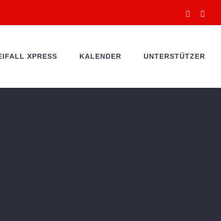
Facebook
You
EIFALL XPRESS
KALENDER
UNTERSTÜTZER