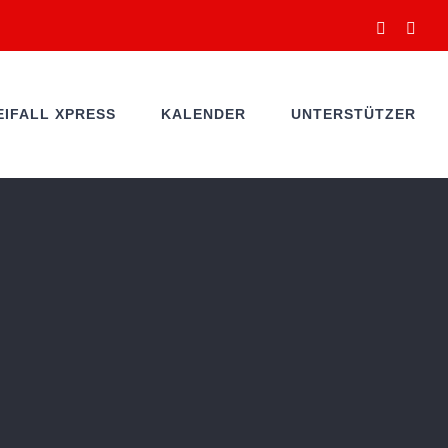
Facebook
You
EIFALL XPRESS
KALENDER
UNTERSTÜTZER