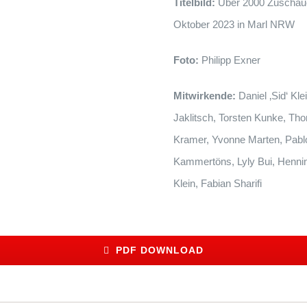
Titelbild:
Über 2000 Zuscha
Oktober 2023 in Marl NRW
Foto:
Philipp Exner
Mitwirkende:
Daniel ‚Sid‘ Kl
Jaklitsch, Torsten Kunke, Th
Kramer, Yvonne Marten, Pablo 
Kammertöns, Lyly Bui, Henni
Klein, Fabian Sharifi
PDF DOWNLOAD