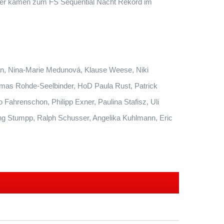
uer kamen zum FS Sequential Nacht Rekord im
ein, Nina-Marie Medunová, Klause Weese, Niki
omas Rohde-Seelbinder, HoD Paula Rust, Patrick
Fahrenschon, Philipp Exner, Paulina Stafisz, Uli
ng Stumpp, Ralph Schusser, Angelika Kuhlmann, Eric