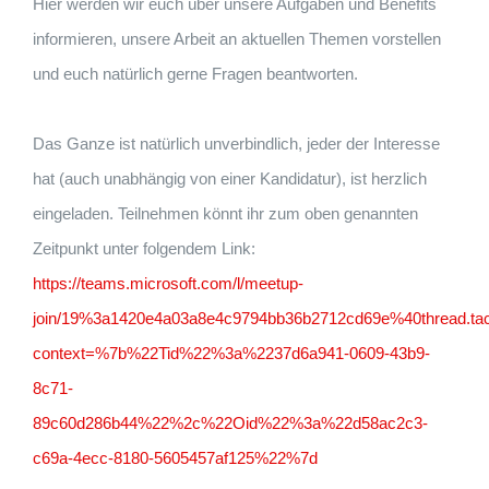
Hier werden wir euch über unsere Aufgaben und Benefits
informieren, unsere Arbeit an aktuellen Themen vorstellen
und euch natürlich gerne Fragen beantworten.
Das Ganze ist natürlich unverbindlich, jeder der Interesse
hat (auch unabhängig von einer Kandidatur), ist herzlich
eingeladen. Teilnehmen könnt ihr zum oben genannten
Zeitpunkt unter folgendem Link:
https://teams.microsoft.com/l/meetup-
join/19%3a1420e4a03a8e4c9794bb36b2712cd69e%40thread.ta
context=%7b%22Tid%22%3a%2237d6a941-0609-43b9-
8c71-
89c60d286b44%22%2c%22Oid%22%3a%22d58ac2c3-
c69a-4ecc-8180-5605457af125%22%7d