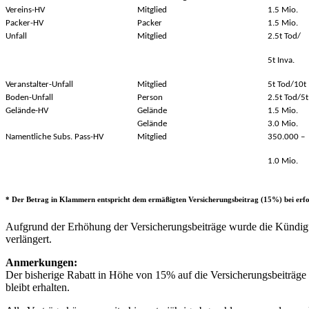
Vereins-HV
Mitglied
1.5 Mio.
Packer-HV
Packer
1.5 Mio.
Unfall
Mitglied
2.5t Tod/
5t Inva.
Veranstalter-Unfall
Mitglied
5t Tod/10t 
Boden-Unfall
Person
2.5t Tod/5t 
Gelände-HV
Gelände
1.5 Mio.
Gelände
3.0 Mio.
Namentliche Subs. Pass-HV
Mitglied
350.000 –
1.0 Mio.
* Der Betrag in Klammern entspricht dem ermäßigten Versicherungsbeitrag (15%) bei er
Aufgrund der Erhöhung der Versicherungsbeiträge wurde die Kündigu
verlängert.
Anmerkungen:
Der bisherige Rabatt in Höhe von 15% auf die Versicherungsbeiträge d
bleibt erhalten.