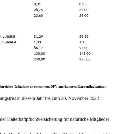
0,31
0,35
28,75
32,00
23,60
26,00
Invalidität
51,29
56,50
Invalidität
1,03
1,15
86,17
95,00
130,00
143,00
250,00
275,00
folgreicher Teilnahme an einem vom DFV anerkannten Kappenflugseminar.
ngsfrist in diesem Jahr bis zum 30. November 2022
er Halterhaftpflichtversicherung für natürliche Mitglieder