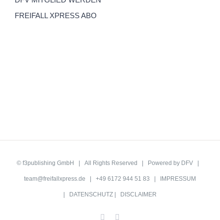
FREIFALL XPRESS ABO
©
f3publishing GmbH
| All Rights Reserved | Powered by
DFV
|
team@freifallxpress.de
| +49 6172 944 51 83 |
IMPRESSUM
|
DATENSCHUTZ
|
DISCLAIMER
Facebook
YouTube