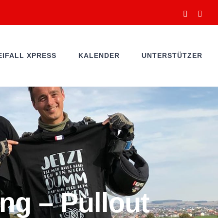
Facebook
You
EIFALL XPRESS
KALENDER
UNTERSTÜTZER
ng – Pullout