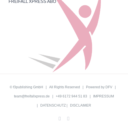
FREIFALL XPRESS ABO
©
f3publishing GmbH
| All Rights Reserved | Powered by
DFV
|
team@freifallxpress.de
| +49 6172 944 51 83 |
IMPRESSUM
|
DATENSCHUTZ
|
DISCLAIMER
Facebook
YouTube