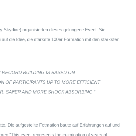
fly Skydive) organisierten dieses gelungene Event. Sie
uf die Idee, die stärkste 100er Formation mit den stärksten
N RECORD BUILDING IS BASED ON
N OF PARTICIPANTS UP TO MORE EFFICIENT
R, SAFER AND MORE SHOCK ABSORBING “ –
te. Die aufgestellte Fotmation baute auf Erfahrungen auf und
men “This event represents the culmination of years of