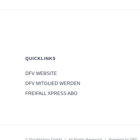
QUICKLINKS
DFV WEBSITE
DFV MITGLIED WERDEN
FREIFALL XPRESS ABO
©
f3publishing GmbH
| All Rights Reserved | Powered by
DFV