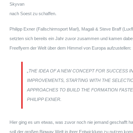
Skyvan
nach Soest zu schaffen.
Philipp Exner (Fallschirmsport Marl), Magali & Steve Braff (Lux
setzten sich bereits ein Jahr zuvor zusammen und kamen dabei a
Freeflyern der Welt über dem Himmel von Europa aufzustellen:
„THE IDEA OF A NEW CONCEPT FOR SUCCESS I
IMPROVEMENTS, STARTING WITH THE SELECTIO
APPROACHES TO BUILD THE FORMATION FASTE
PHILIPP EXNER.
Hier ging es um etwas, was zuvor noch nie jemand geschafft hat
soll der großen Bigway Welt in ihrer Entwicklung zu nutzen kom