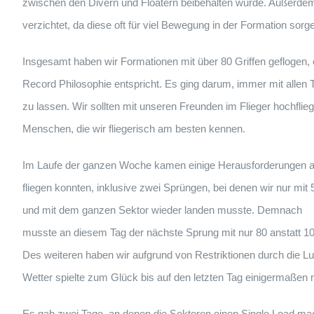
zwischen den Divern und Floatern beibehalten wurde. Außerde
verzichtet, da diese oft für viel Bewegung in der Formation sor
Insgesamt haben wir Formationen mit über 80 Griffen geflogen, e
Record Philosophie entspricht. Es ging darum, immer mit allen
zu lassen. Wir sollten mit unseren Freunden im Flieger hochfl
Menschen, die wir fliegerisch am besten kennen.
Im Laufe der ganzen Woche kamen einige Herausforderungen a
fliegen konnten, inklusive zwei Sprüngen, bei denen wir nur mit
und mit dem ganzen Sektor wieder landen musste. Demnach
musste an diesem Tag der nächste Sprung mit nur 80 anstatt 100 S
Des weiteren haben wir aufgrund von Restriktionen durch die 
Wetter spielte zum Glück bis auf den letzten Tag einigermaßen m
Es gab zwei Tage, an denen die Sektoren einen Single Load mac