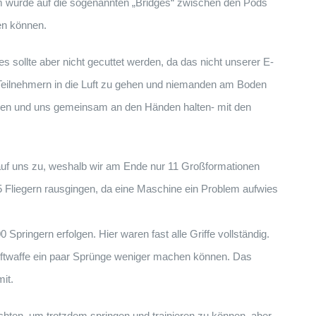
m wurde auf die sogenannten „Bridges“ zwischen den Pods
gen können.
s sollte aber nicht gecuttet werden, da das nicht unserer E-
 Teilnehmern in die Luft zu gehen und niemanden am Boden
iegen und uns gemeinsam an den Händen halten- mit den
uf uns zu, weshalb wir am Ende nur 11 Großformationen
 5 Fliegern rausgingen, da eine Maschine ein Problem aufwies
pringern erfolgen. Hier waren fast alle Griffe vollständig.
Luftwaffe ein paar Sprünge weniger machen können. Das
it.
hten, um trotzdem springen und trainieren zu können, aber