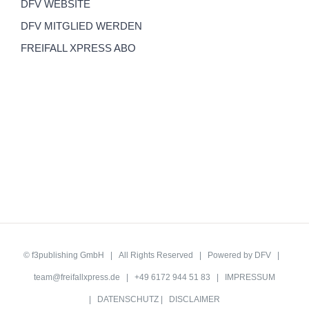
DFV WEBSITE
DFV MITGLIED WERDEN
FREIFALL XPRESS ABO
©
f3publishing GmbH
| All Rights Reserved | Powered by
DFV
|
team@freifallxpress.de
| +49 6172 944 51 83 |
IMPRESSUM
|
DATENSCHUTZ
|
DISCLAIMER