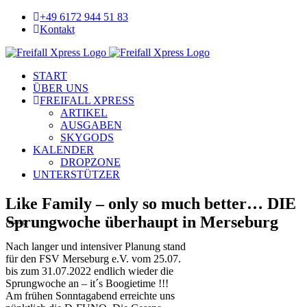
Skip
+49 6172 944 51 83
to
Kontakt
content
Facebook
YouTube
START
ÜBER UNS
FREIFALL XPRESS
ARTIKEL
AUSGABEN
SKYGODS
KALENDER
DROPZONE
UNTERSTÜTZER
Like Family – only so much better… DIE
Sprungwoche überhaupt in Merseburg
Anzeige
N
ach langer und intensiver Planung stand
für den FSV Merseburg e.V. vom 25.07.
bis zum 31.07.2022 endlich wieder die
Sprungwoche an – it´s Boogietime !!!
Am frühen Sonntagabend erreichte uns