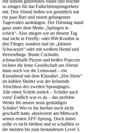
mit seinem glitzernden Stand und brachte
so einiges für das Fallschirmspringerherz
mit. Den Abend ließen wir gemütlich mit
ein paar Bier und einem gelungenen
Tagesvideo ausklingen. Der Dienstag stand
ganz unter dem Motto „Springen in
schick“. Also stiegen wir an diesem Tag
mal nicht in Freefly- oder RW-Kombis in
den Flieger, sondern mal im „kleinen
Schwarzen“ oder mit weißem Hemd und
Herrenfliege. Bunte Cocktails,
schmackhafte Pizzen und heißes Popcorn
lockten die feine Gesellschaft am Abend
dann noch vor die Leinwand – ein
Kinoabend mit dem Klassiker „Hot Shots“
im kühlen Shelter war der krönende
Abschluss des zweiten Sprungtages.
Alle einen Schritt zurück – Schüler nach
vorn! Endlich war es da – das perfekte
Wetter für unsere neun geduldigen
Schüler! Wer es bis hierher noch nicht
geschafft hatte, absolvierte am Mittwoch
seinen ersten AFF-Sprung. Doch dabei
sollte es nicht bleiben und so schafften es
die meisten bis zum bestandenen Level 3.