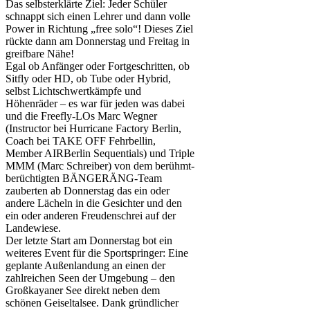
Das selbsterklärte Ziel: Jeder Schüler
schnappt sich einen Lehrer und dann volle
Power in Richtung „free solo“! Dieses Ziel
rückte dann am Donnerstag und Freitag in
greifbare Nähe!
Egal ob Anfänger oder Fortgeschritten, ob
Sitfly oder HD, ob Tube oder Hybrid,
selbst Lichtschwertkämpfe und
Höhenräder – es war für jeden was dabei
und die Freefly-LOs Marc Wegner
(Instructor bei Hurricane Factory Berlin,
Coach bei TAKE OFF Fehrbellin,
Member AIRBerlin Sequentials) und Triple
MMM (Marc Schreiber) von dem berühmt-
berüchtigten BÄNGERÄNG-Team
zauberten ab Donnerstag das ein oder
andere Lächeln in die Gesichter und den
ein oder anderen Freudenschrei auf der
Landewiese.
Der letzte Start am Donnerstag bot ein
weiteres Event für die Sportspringer: Eine
geplante Außenlandung an einen der
zahlreichen Seen der Umgebung – den
Großkayaner See direkt neben dem
schönen Geiseltalsee. Dank gründlicher