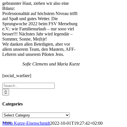
gebrannter Haut, ziehen wir also eine
Bilanz:
Professionalität auf höchstem Niveau trifft
auf Spaß und gutes Wetter. Die
Sprungwoche 2022 beim FSV Merseburg
e.V.: wie Familienurlaub – nur sooo viel
besser!!! Nächstes Jahr wird legendär –
Sommer, Sonne, Me(h)r!
Wir danken allen Beteiligten, aber vor
allem unserem Team, den Mastern, AFF-
Lehrern und unserem Piloten Jens.
Sofie Clemens und Maria Kurze
[social_warfare]
Search
for:
Categories
Categories
Anzeige
Maria Kurze-Eisenschmidt
2022-10-01T19:27:42+02:00