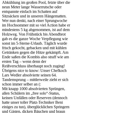
Abkühlung im großen Pool, fetzte über die
neun Meter lange Wasserrutsche oder
entspannte einfach im Schatten auf
Sitzsäcken und in unseren Hängematten.
Wer nun denkt, nach einer Sprungwoche
im Hochsommer mit so viel Action habe er
mindestens 5 kg abgenommen, ist auf dem
Holzweg. Von Frühstück bis Abendbrot
gab es die ganze Woche Verpflegung wie
sonst im 5-Sterne-Urlaub. Täglich wurde
frisch gekocht, gebacken und mit kühlen
Getränken gegen die Hitze gekämpft. Am
Ende saßen die Kombis also straff wie am
ersten Tag – wenn denn der
Reißverschluss überhaupt noch zuging!
Übrigens nice to know: Unser Chefkoch
Lars Wedler absolvierte seinen 64.
Tandemsprung – mittlerweile zieht er sich
schon immer selber an (:
Mit knapp 1000 absolvierten Sprüngen,
allen Schülern im „free solo“-Status,
keinen Unfällen oder Reserven (dennoch
hatte unser toller Platz-Techniker Beni
einiges zu tun), überglücklichen Springern
und Gästen, dicken Bäuchen und braun