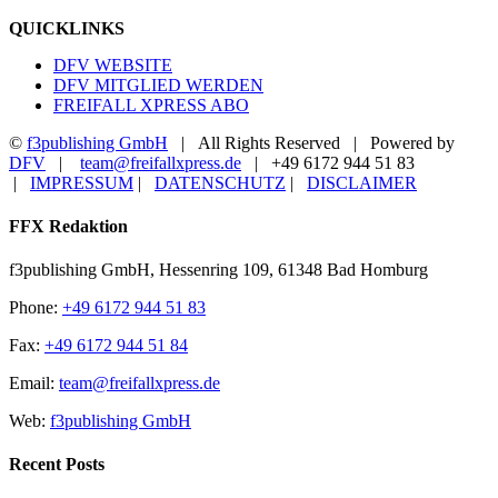
QUICKLINKS
DFV WEBSITE
DFV MITGLIED WERDEN
FREIFALL XPRESS ABO
©
f3publishing GmbH
| All Rights Reserved | Powered by
DFV
|
team@freifallxpress.de
| +49 6172 944 51 83
|
IMPRESSUM
|
DATENSCHUTZ
|
DISCLAIMER
Facebook
YouTube
Toggle
FFX Redaktion
Sliding
Bar
f3publishing GmbH, Hessenring 109, 61348 Bad Homburg
Area
Phone:
+49 6172 944 51 83
Fax:
+49 6172 944 51 84
Email:
team@freifallxpress.de
Web:
f3publishing GmbH
Recent Posts