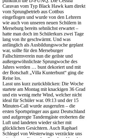
pünktlich die D-FUNQ. Die Cessna
Caravan vom Typ Black Hawk kam direkt
vom Sprungbetrieb aus Cottbus
eingeflogen und wurde von den Lehrern
wie auch von unseren neuen Schülern in
Merseburg bereits sehnlichst erwartet –
hatte man doch im Schülerkurs zwei Tage
lang von ihr geschwärmt. Und was
anfänglich als Ausbildungswoche geplant
war, sollte für den Merseburger
Fallschirmverein nun die geilste und
außergewöhnlichste Sprungwoche des
Jahres werden … bunt dekoriert und mit
der Botschaft „Villa Kunterbunt“ ging die
Reise los.
Lasst uns kurz zurückblicken: Die Woche
startete am Montag mit knackigen 36 Grad
und ein wenig mehr Wind, welcher nicht
ideal für Schüler war. 09:13 und der 15
Minuten-Call wurde ausgerufen – die
ersten Sportspringer aus ganz Deutschland
und aufgeregte Tandemgäste eroberten die
Luft und landeten wieder sicher mit
glücklichen Gesichtern. Auch Raphael
Schlegel von Westerwings verzückte uns