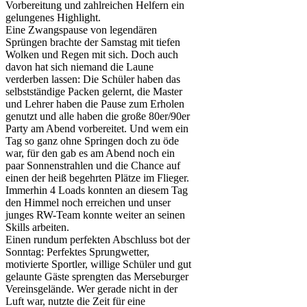
Vorbereitung und zahlreichen Helfern ein
gelungenes Highlight.
Eine Zwangspause von legendären
Sprüngen brachte der Samstag mit tiefen
Wolken und Regen mit sich. Doch auch
davon hat sich niemand die Laune
verderben lassen: Die Schüler haben das
selbstständige Packen gelernt, die Master
und Lehrer haben die Pause zum Erholen
genutzt und alle haben die große 80er/90er
Party am Abend vorbereitet. Und wem ein
Tag so ganz ohne Springen doch zu öde
war, für den gab es am Abend noch ein
paar Sonnenstrahlen und die Chance auf
einen der heiß begehrten Plätze im Flieger.
Immerhin 4 Loads konnten an diesem Tag
den Himmel noch erreichen und unser
junges RW-Team konnte weiter an seinen
Skills arbeiten.
Einen rundum perfekten Abschluss bot der
Sonntag: Perfektes Sprungwetter,
motivierte Sportler, willige Schüler und gut
gelaunte Gäste sprengten das Merseburger
Vereinsgelände. Wer gerade nicht in der
Luft war, nutzte die Zeit für eine