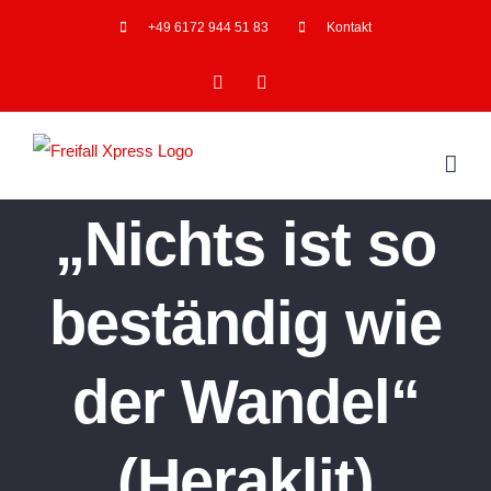
Skip
+49 6172 944 51 83
Kontakt
to
Facebook
YouTube
content
„Nichts ist so
beständig wie
der Wandel“
(Heraklit)