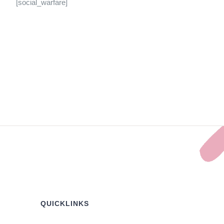
[social_warfare]
QUICKLINKS