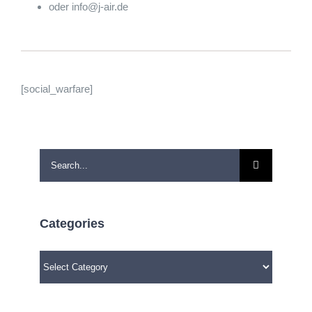
oder info@j-air.de
[social_warfare]
Search
for:
Categories
Categories