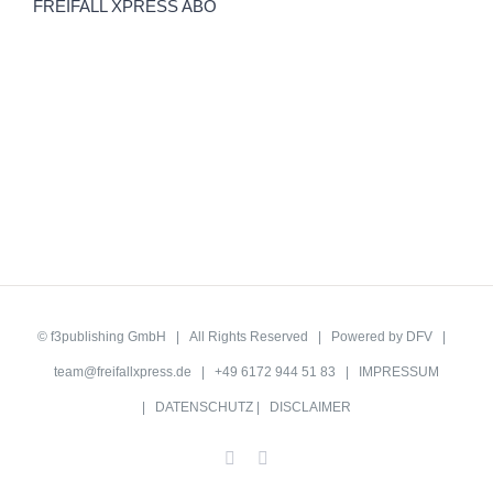
FREIFALL XPRESS ABO
©
f3publishing GmbH
| All Rights Reserved | Powered by
DFV
|
team@freifallxpress.de
| +49 6172 944 51 83 |
IMPRESSUM
|
DATENSCHUTZ
|
DISCLAIMER
Facebook
YouTube