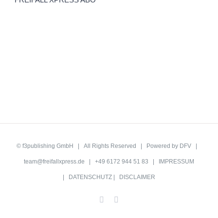
©
f3publishing GmbH
| All Rights Reserved | Powered by
DFV
|
team@freifallxpress.de
| +49 6172 944 51 83 |
IMPRESSUM
|
DATENSCHUTZ
|
DISCLAIMER
Facebook
YouTube