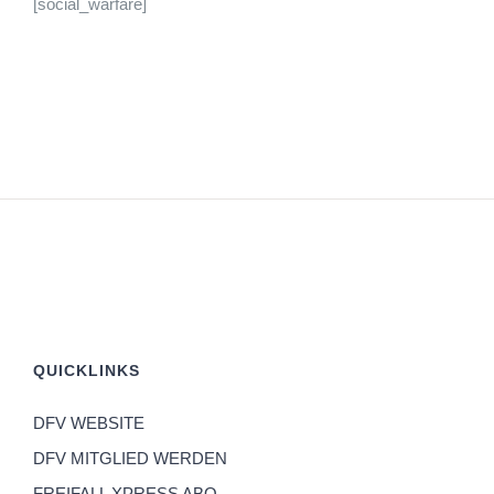
[social_warfare]
QUICKLINKS
DFV WEBSITE
DFV MITGLIED WERDEN
FREIFALL XPRESS ABO