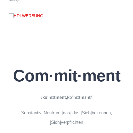
Com·mit·ment
/kə’mɪtmənt,kɔˈmɪtmɛnt/
Substantiv, Neutrum [das] das [Sich]bekennen,
[Sich]verpflichten