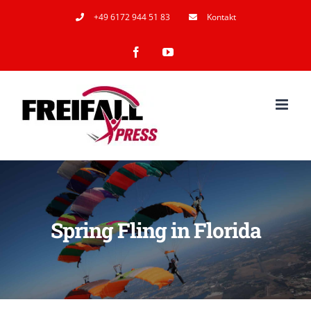
Skip
+49 6172 944 51 83
Kontakt
to
Facebook
YouTube
content
Spring Fling in Florida